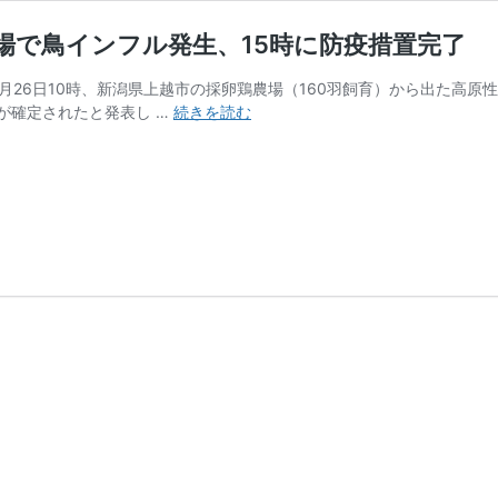
場で鳥インフル発生、15時に防疫措置完了
月26日10時、新潟県上越市の採卵鶏農場（160羽飼育）から出た高原
【殺
が確定されたと発表し …
続きを読む
処
分
188
羽】
新
潟
県
上
越
市
の
採
卵
鶏
農
場