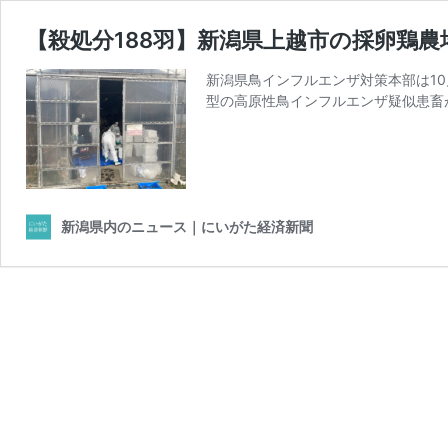
【殺処分188羽】新潟県上越市の採卵鶏農
新潟県鳥インフルエンザ対策本部は10
型の高原性鳥インフルエンザ疑似患畜
新潟県内のニュース｜にいがた経済新聞