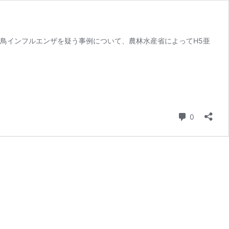
性鳥インフルエンザを疑う事例について、農林水産省によってH5亜
コメント
0