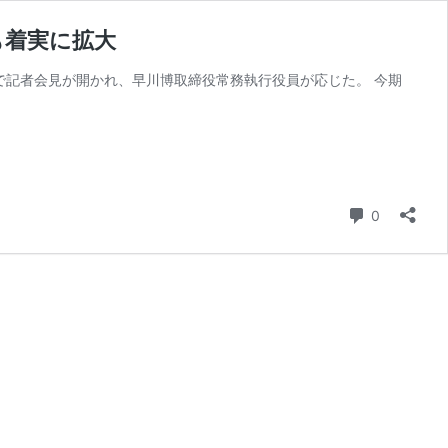
も着実に拡大
所で記者会見が開かれ、早川博取締役常務執行役員が応じた。 今期
コメント
0