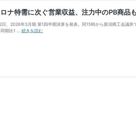
コロナ特需に次ぐ営業収益、注力中のPB商品
2日、2026年3月期 第1四半期決算を発表。同15時から新潟商工会議
【Q1
年同期比1 …
続きを読む
決
算】
コ
メ
リ
は
6
月
猛
暑
が
好
影
響
か
コ