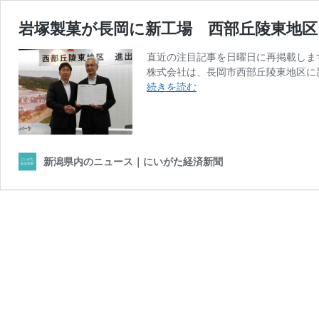
岩塚製菓が長岡に新工場 西部丘陵東地区
直近の注目記事を日曜日に再掲載します
株式会社は、長岡市西部丘陵東地区に新
岩
続きを読む
塚
製
菓
が
長
新潟県内のニュース｜にいがた経済新聞
岡
に
新
工
場
西
部
丘
陵
東