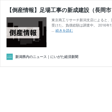
【倒産情報】足場工事の新成建設（長岡市
東京商工リサーチ新潟支店によると、
受けた。負債総額は調査中。 2016
【倒
…
続きを読む
産
情
報】
足
場
新潟県内のニュース｜にいがた経済新聞
工
事
の
新
成
建
設
（長
岡
市）