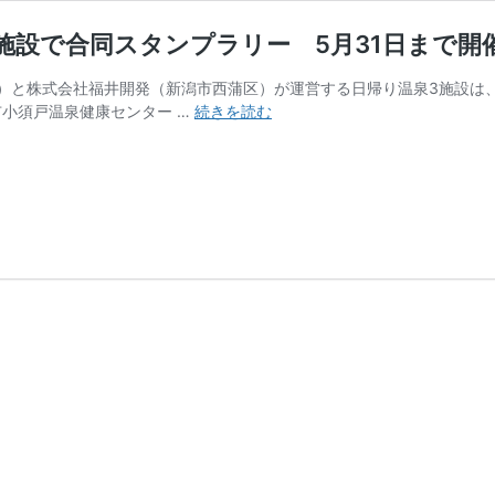
施設で合同スタンプラリー 5月31日まで開
）と株式会社福井開発（新潟市西蒲区）が運営する日帰り温泉3施設は、
【新
市小須戸温泉健康センター …
続きを読む
生
活
応
援】
花
の
湯
館
な
ど
日
帰
り
温
泉
3