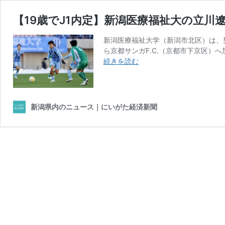
【19歳でJ1内定】新潟医療福祉大の立川
新潟医療福祉大学（新潟市北区）は、男
ら京都サンガF.C.（京都市下京区）
【19
続きを読む
歳
で
J1
内
新潟県内のニュース｜にいがた経済新聞
定】
新
潟
医
療
福
祉
大
の
立
川