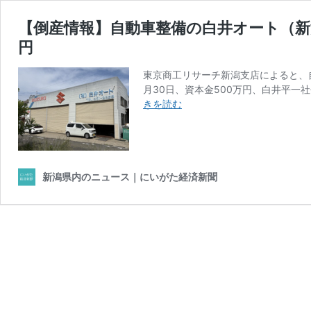
【倒産情報】自動車整備の白井オート（新潟
円
東京商工リサーチ新潟支店によると、
月30日、資本金500万円、白井平一社
【倒
きを読む
産
情
報】
自
動
新潟県内のニュース｜にいがた経済新聞
車
整
備
の
白
井
オ
ー
ト