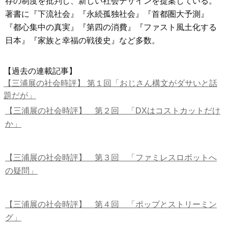
存の制度を批判し、新しい社会デザインを提案している。
著書に『下流社会』『永続孤独社会』『首都圏大予測』
『都心集中の真実』『第四の消費』『ファスト風土化する
日本』『家族と幸福の戦後史』など多数。
【過去の連載記事】
【三浦展の社会時評】 第１回「おじさん構文がダサいと話
題だが」
【三浦展の社会時評】 第２回 「DXはコストカットだけ
か」
【三浦展の社会時評】 第３回 「ファミレスロボットへ
の疑問」
【三浦展の社会時評】 第４回 「ポップとストリーミン
グ」