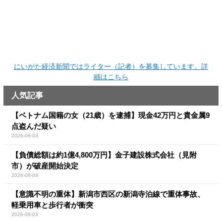
にいがた経済新聞ではライター（記者）を募集しています。詳
細はこちら
人気記事
【ベトナム国籍の女（21歳）を逮捕】現金42万円と貴金属9
点盗んだ疑い
2026-08-03
【負債総額は約1億4,800万円】金子建設株式会社（見附
市）が破産開始決定
2026-08-04
【意識不明の重体】新潟市西区の新潟寺泊線で重体事故、
軽乗用車と歩行者が衝突
2026-08-03