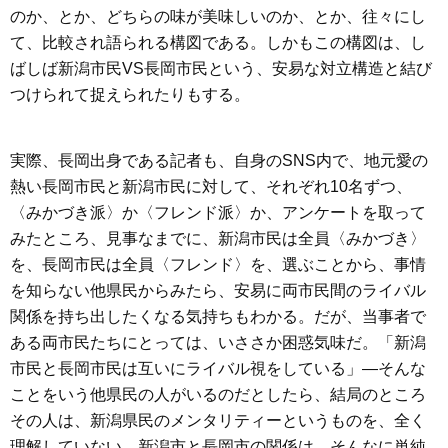
のか、とか、どちらの味が美味しいのか、とか、往々にし
て、比較され語られる構図である。しかもこの構図は、し
ばしば新潟市民VS長岡市民という、安易な対立構造と結び
つけられて捉えられたりもする。
実際、長岡出身である記者も、自身のSNS内で、地元愛の
熱い長岡市民と新潟市民に対して、それぞれ10名ずつ、
〈みかづき派〉か〈フレンド派〉か、アンケートを取って
みたところ、見事なまでに、新潟市民は全員〈みかづき〉
を、長岡市民は全員〈フレンド〉を、選ぶことから、事情
を知らない他県民からみたら、安易に両市民間のライバル
関係を持ち出したくなる気持ちもわかる。だが、当事者で
ある両市民たちにとっては、いささか困惑気味だ。「新潟
市民と長岡市民は互いにライバル視をしている」—そんな
ことをいう他県民の人がいるのだとしたら、結局のところ
その人は、新潟県民のメンタリティーというものを、全く
理解していない。新潟市と長岡市の関係は、そんなに単純