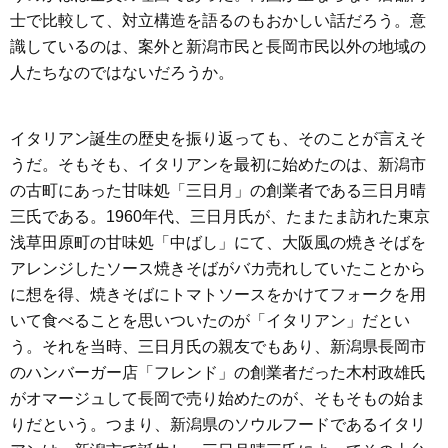
士で比較して、対立構造を語るのもおかしい話だろう。意
識しているのは、案外と新潟市民と長岡市民以外の地域の
人たちなのではないだろうか。
イタリアン誕生の歴史を振り返っても、そのことが言えそ
うだ。そもそも、イタリアンを最初に始めたのは、新潟市
の古町にあった甘味処「三日月」の創業者である三日月晴
三氏である。1960年代、三日月氏が、たまたま訪れた東京
浅草田原町の甘味処「中ばし」にて、大阪風の焼きそばを
アレンジしたソース焼きそばがバカ売れしていたことから
に想を得、焼きそばにトマトソースをかけてフォークを用
いて食べることを思いついたのが「イタリアン」だとい
う。それを当時、三日月氏の親友でもあり、新潟県長岡市
のハンバーガー店「フレンド」の創業者だった木村政雄氏
がオマージュして長岡で売り始めたのが、そもそもの始ま
りだという。つまり、新潟県のソウルフードであるイタリ