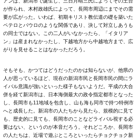
アンは、新潟市で誕生し、三日月晴三氏によってその土台
が作られ、木村政雄氏によって、長岡市周辺にまでその需
要が広がった。いわば、初期キリスト教伝道の礎を築いた
ペテロとパウロのような関係であり、決して対立しあうも
の同士ではない。この二人がいなかったら、「イタリア
ン」は産まれなかったし、下越地方から中越地方まで、広
がりを見せることはなかっただろう。
そもそも、かつてはどうだったのかは知らないが、他県の
人が思っているほど、現在の新潟市民と長岡市民の間にラ
イバル意識が強いといった様子もないようだ。平成の大合
併を経て新潟市は、日本海側最大の政令指定都市となった
し、長岡市も11地域を包含し、山も海も同市で持つ特例市
へと成長した。新潟市の人たちから見たら、規模的に見て
も、歴史的に見ても、長岡市のことなどライバル視する必
要はない、というのが本音だろう。それどころか、長岡市
の人たちは、近場で遊ぶところといったらチョクチョク新