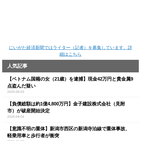
にいがた経済新聞ではライター（記者）を募集しています。詳
細はこちら
人気記事
【ベトナム国籍の女（21歳）を逮捕】現金42万円と貴金属9
点盗んだ疑い
2026-08-03
【負債総額は約1億4,800万円】金子建設株式会社（見附
市）が破産開始決定
2026-08-04
【意識不明の重体】新潟市西区の新潟寺泊線で重体事故、
軽乗用車と歩行者が衝突