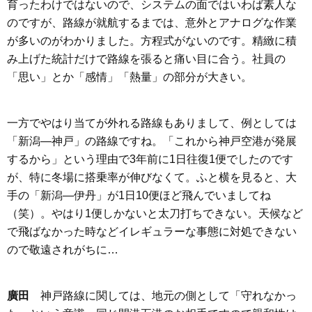
育ったわけではないので、システムの面ではいわば素人な
のですが、路線が就航するまでは、意外とアナログな作業
が多いのがわかりました。方程式がないのです。精緻に積
み上げた統計だけで路線を張ると痛い目に合う。社員の
「思い」とか「感情」「熱量」の部分が大きい。
一方でやはり当てが外れる路線もありまして、例としては
「新潟―神戸」の路線ですね。「これから神戸空港が発展
するから」という理由で3年前に1日往復1便でしたのです
が、特に冬場に搭乗率が伸びなくて。ふと横を見ると、大
手の「新潟―伊丹」が1日10便ほど飛んでいましてね
（笑）。やはり1便しかないと太刀打ちできない。天候など
で飛ばなかった時などイレギュラーな事態に対処できない
ので敬遠されがちに…
廣田
神戸路線に関しては、地元の側として「守れなかっ