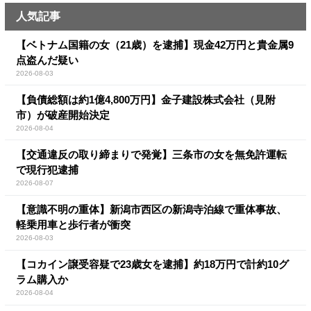
人気記事
【ベトナム国籍の女（21歳）を逮捕】現金42万円と貴金属9
点盗んだ疑い
2026-08-03
【負債総額は約1億4,800万円】金子建設株式会社（見附
市）が破産開始決定
2026-08-04
【交通違反の取り締まりで発覚】三条市の女を無免許運転
で現行犯逮捕
2026-08-07
【意識不明の重体】新潟市西区の新潟寺泊線で重体事故、
軽乗用車と歩行者が衝突
2026-08-03
【コカイン譲受容疑で23歳女を逮捕】約18万円で計約10グ
ラム購入か
2026-08-04