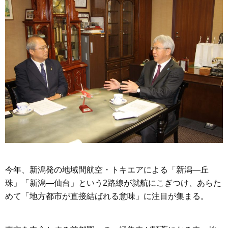
今年、新潟発の地域間航空・トキエアによる「新潟―丘
珠」「新潟―仙台」という2路線が就航にこぎつけ、あらた
めて「地方都市が直接結ばれる意味」に注目が集まる。