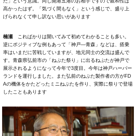
た」という意識。同じ開港五港のお相手ですので親和性は
高かったはず。「気づく間もなく」という感じで、盛り上
げられなくて申し訳ない思いがあります
楠瀬
こればかりは開いてみて初めてわかることも多い。
逆にポジティブな例もあって「神戸―青森」などは、搭乗
率はいまだに苦戦していますが、地元同士の交流は盛んで
す。青森県弘前市の「ねぷた祭り」に出るねぷたが神戸で
展示されるようになって今年で3度目。今年は神戸ハーバー
ランドを運行しました。また弘前のねぷた製作者の方がFD
Aの機体をかたどったミニねぷたを作り、実際に祭りで登場
したこともあります