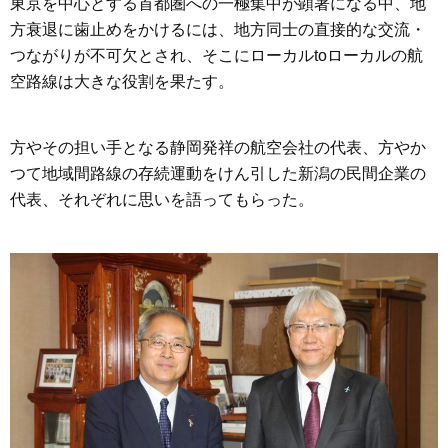
東京を中心とする首都圏への一極集中が顕著になる中、地
方衰退に歯止めをかけるには、地方同士の直接的な交流・
つながりが不可欠とされ、そこにローカルtoローカルの航
空路線は大きな役割を果たす。
方やその担い手となる静岡発祥の航空会社の代表、方やか
つて地域間路線の存続運動をけん引した新潟の民間企業の
代表、それぞれに思いを語ってもらった。