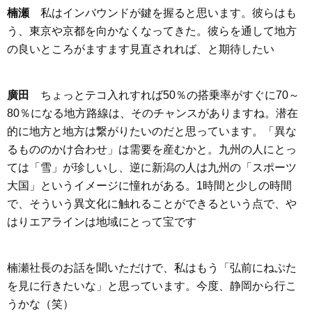
楠瀬
私はインバウンドが鍵を握ると思います。彼らはも
う、東京や京都を向かなくなってきた。彼らを通して地方
の良いところがますます見直されれば、と期待したい
廣田
ちょっとテコ入れすれば50％の搭乗率がすぐに70～
80％になる地方路線は、そのチャンスがありますね。潜在
的に地方と地方は繋がりたいのだと思っています。「異な
るもののかけ合わせ」は需要を産むかと。九州の人にとっ
ては「雪」が珍しいし、逆に新潟の人は九州の「スポーツ
大国」というイメージに憧れがある。1時間と少しの時間
で、そういう異文化に触れることができるという点で、や
はりエアラインは地域にとって宝です
楠瀬社長のお話を聞いただけで、私はもう「弘前にねぷた
を見に行きたいな」と思っています。今度、静岡から行こ
うかな（笑）