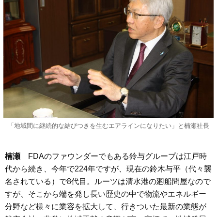
「地域間に継続的な結びつきを生むエアラインになりたい」と楠瀬社長
楠瀬
FDAのファウンダーでもある鈴与グループは江戸時
代から続き、今年で224年ですが、現在の鈴木与平（代々襲
名されている）で8代目。ルーツは清水港の廻船問屋なので
すが、そこから端を発し長い歴史の中で物流やエネルギー
分野など様々に業容を拡大して、行きついた最新の業態が