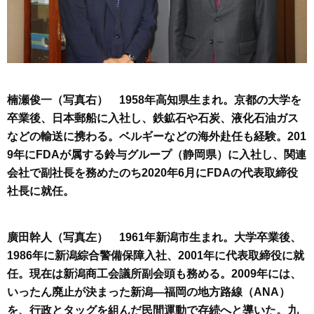
楠瀬俊一（写真右） 1958年高知県生まれ。京都の大学を
卒業後、日本郵船に入社し、鉄鉱石や石炭、液化石油ガス
などの輸送に携わる。ベルギーなどの海外赴任も経験。201
9年にFDAが属する鈴与グループ（静岡県）に入社し、関連
会社で副社長を務めたのち2020年6月にFDAの代表取締役
社長に就任。
廣田幹人（写真左） 1961年新潟市生まれ。大学卒業後、
1986年に新潟綜合警備保障入社、2001年に代表取締役に就
任。現在は新潟商工会議所副会頭も務める。2009年には、
いったん廃止が決まった新潟―福岡の地方路線（ANA）
を、行政とタッグを組んだ民間運動で存続へと導いた。九