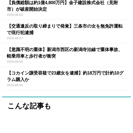
【負債総額は約1億4,800万円】金子建設株式会社（見附
市）が破産開始決定
2026-08-04
【交通違反の取り締まりで発覚】三条市の女を無免許運転
で現行犯逮捕
2026-08-07
【意識不明の重体】新潟市西区の新潟寺泊線で重体事故、
軽乗用車と歩行者が衝突
2026-08-03
【コカイン譲受容疑で23歳女を逮捕】約18万円で計約10グ
ラム購入か
2026-08-04
こんな記事も