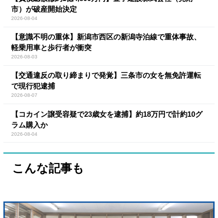
市）が破産開始決定
2026-08-04
【意識不明の重体】新潟市西区の新潟寺泊線で重体事故、
軽乗用車と歩行者が衝突
2026-08-03
【交通違反の取り締まりで発覚】三条市の女を無免許運転
で現行犯逮捕
2026-08-07
【コカイン譲受容疑で23歳女を逮捕】約18万円で計約10グ
ラム購入か
2026-08-04
こんな記事も