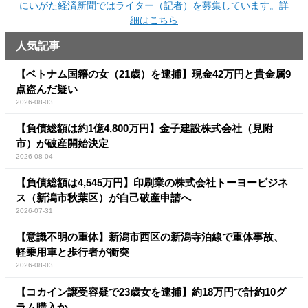
にいがた経済新聞ではライター（記者）を募集しています。詳
細はこちら
人気記事
【ベトナム国籍の女（21歳）を逮捕】現金42万円と貴金属9
点盗んだ疑い
2026-08-03
【負債総額は約1億4,800万円】金子建設株式会社（見附
市）が破産開始決定
2026-08-04
【負債総額は4,545万円】印刷業の株式会社トーヨービジネ
ス（新潟市秋葉区）が自己破産申請へ
2026-07-31
【意識不明の重体】新潟市西区の新潟寺泊線で重体事故、
軽乗用車と歩行者が衝突
2026-08-03
【コカイン譲受容疑で23歳女を逮捕】約18万円で計約10グ
ラム購入か