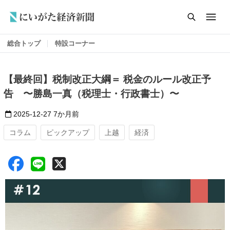
総合トップ
特設コーナー
【最終回】税制改正大綱＝ 税金のルール改正予
告 〜勝島一真（税理士・行政書士）〜
2025-12-27
7か月前
コラム
ピックアップ
上越
経済