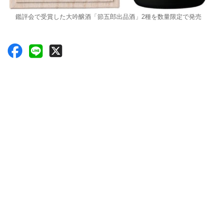
鑑評会で受賞した大吟醸酒「節五郎出品酒」2種を数量限定で発売