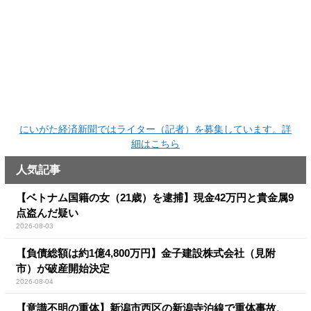
にいがた経済新聞ではライター（記者）を募集しています。詳
細はこちら
人気記事
【ベトナム国籍の女（21歳）を逮捕】現金42万円と貴金属9
点盗んだ疑い
2026-08-03
【負債総額は約1億4,800万円】金子建設株式会社（見附
市）が破産開始決定
2026-08-04
【意識不明の重体】新潟市西区の新潟寺泊線で重体事故、