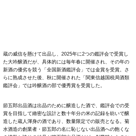
蔵の威信を懸けて出品し、2025年に2つの鑑評会で受賞し
た大吟醸酒だが、具体的には毎年春に開催され、その年の
新酒の優劣を競う「全国新酒鑑評会」では金賞を受賞。さ
らに熟成させた後、秋に開催された「関東信越国税局酒類
鑑評会」では吟醸酒の部で優秀賞を受賞した。
節五郎出品酒は出品のために醸造した酒で、鑑評会での受
賞を目指して緻密な設計と数十年分の米の記録を紡いで醸
造した蔵人渾身の酒であり、数量限定での販売となる。菊
水酒造の創業者・節五郎の名に恥じない出品酒への飽くな