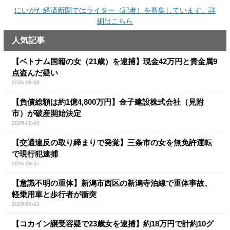
にいがた経済新聞ではライター（記者）を募集しています。詳
細はこちら
人気記事
【ベトナム国籍の女（21歳）を逮捕】現金42万円と貴金属9
点盗んだ疑い
2026-08-03
【負債総額は約1億4,800万円】金子建設株式会社（見附
市）が破産開始決定
2026-08-04
【交通違反の取り締まりで発覚】三条市の女を無免許運転
で現行犯逮捕
2026-08-07
【意識不明の重体】新潟市西区の新潟寺泊線で重体事故、
軽乗用車と歩行者が衝突
2026-08-03
【コカイン譲受容疑で23歳女を逮捕】約18万円で計約10グ