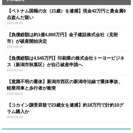
【ベトナム国籍の女（21歳）を逮捕】現金42万円と貴金属9
点盗んだ疑い
2026-08-03
【負債総額は約1億4,800万円】金子建設株式会社（見附
市）が破産開始決定
2026-08-04
【負債総額は4,545万円】印刷業の株式会社トーヨービジネ
ス（新潟市秋葉区）が自己破産申請へ
2026-07-31
【意識不明の重体】新潟市西区の新潟寺泊線で重体事故、
軽乗用車と歩行者が衝突
2026-08-03
【コカイン譲受容疑で23歳女を逮捕】約18万円で計約10グ
ラム購入か
2026-08-04