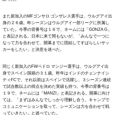
また新加入のMFゴンサロ ゴンザレス選手は、ウルグアイ出
身の２６歳。昨シーズンはウルグアイ一部リーグに所属し
ていた。今季の背番号は１６で、ネームには「GONZA G」
と表記される。日本に来て間もないが、「みんなで一つに
なって力を合わせて、開幕までに団結してすばらしいサッ
カーをしたい」と決意を述べた。
同じく新加入のFWペドロ マンジー選手は、ウルグアイ出
身でスペイン国籍の３１歳。昨年はインドのチェンナイシ
ティFCで、それ以前はスペインで活躍し、３シーズン連続
で試合数以上の得点を決めた実績も持つ。今季の背番号は
１９で、ネームには「MANZI」と表記される。開幕に向け
ては、「まずはみんなでしっかり理解し合う。キャンプで
コミュニケーションを取って、シーズンは力を合わせて戦
っていきたい」と述べていた。