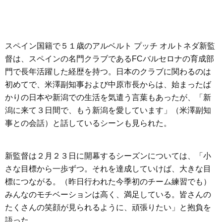
スペイン国籍で５１歳のアルベルト プッチ オルトネダ新監
督は、スペインの名門クラブであるFCバルセロナの育成部
門で長年活躍した経歴を持つ。日本のクラブに関わるのは
初めてで、米澤副知事および中原市長からは、始まったば
かりの日本や新潟での生活を気遣う言葉もあったが、「新
潟に来て３日間で、もう新潟を愛しています」（米澤副知
事との会話）と話しているシーンも見られた。
新監督は２月２３日に開幕するシーズンについては、「小
さな目標から一歩ずつ。それを達成していけば、大きな目
標につながる。（昨日行われた今季初のチーム練習でも）
みんなのモチベーションは高く、満足している。皆さんの
たくさんの笑顔が見られるように、頑張りたい」と抱負を
語った。