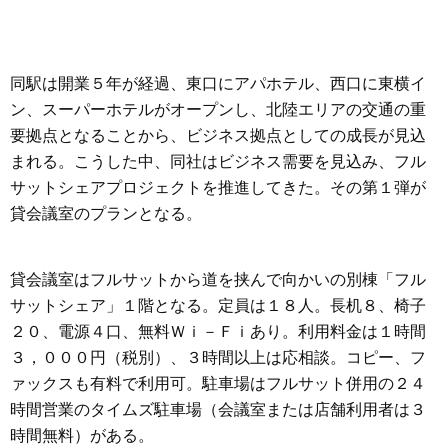
同駅は開業５年が経過、東口にアパホテル、西口に東横イ
ン、スーパーホテルがオープンし、北陸エリアの交通の重
要拠点となることから、ビジネス拠点としての成長が見込
まれる。こうした中、同社はビジネス需要を見込み、フル
サットシェアプロジェクトを推進してきた。その第１弾が
貸会議室のプランとなる。
貸会議室はフルサットから道を挟んで向かいの別棟「フル
サットシェア」１階となる。定員は１８人。長机８、椅子
２０、電源４口、無料Ｗｉ－Ｆｉあり。利用料金は１時間
３，０００円（税別）、３時間以上は応相談。コピー、フ
ァックスも有料で利用可。駐車場はフルサット併用の２４
時間営業のタイムズ駐車場（会議室または店舗利用者は３
時間無料）がある。