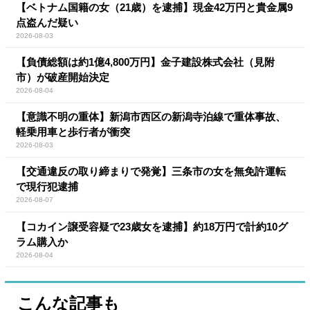
【ベトナム国籍の女（21歳）を逮捕】現金42万円と貴金属9
点盗んだ疑い
2026-08-03
【負債総額は約1億4,800万円】金子建設株式会社（見附
市）が破産開始決定
2026-08-04
【意識不明の重体】新潟市西区の新潟寺泊線で重体事故、
軽乗用車と歩行者が衝突
2026-08-03
【交通違反の取り締まりで発覚】三条市の女を無免許運転
で現行犯逮捕
2026-08-07
【コカイン譲受容疑で23歳女を逮捕】約18万円で計約10グ
ラム購入か
2026-08-04
こんな記事も