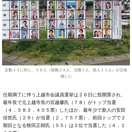
定数３２に対し、３６人（現職２４人、元職１人、新人１１人）が立候
補した
任期満了に伴う上越市会議員選挙は２６日に投開票され、
最年長で元上越市長の宮越馨氏（７８）がトップ当選
（４，５８３．４０５票）したほか、最年少で新人の安田
佳世氏（２９）が当選（２，７５７票）、前回トップで２
期目となる牧田正樹氏（５５）は２位で当選した（４，１