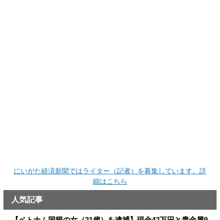
にいがた経済新聞ではライター（記者）を募集しています。詳
細はこちら
人気記事
【ベトナム国籍の女（21歳）を逮捕】現金42万円と貴金属9