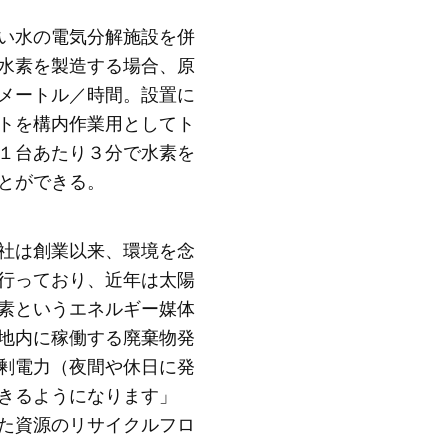
い水の電気分解施設を併
水素を製造する場合、原
メートル／時間。設置に
トを構内作業用としてト
１台あたり３分で水素を
とができる。
社は創業以来、環境を念
行っており、近年は太陽
素というエネルギー媒体
地内に稼働する廃棄物発
剰電力（夜間や休日に発
きるようになります」
た資源のリサイクルフロ