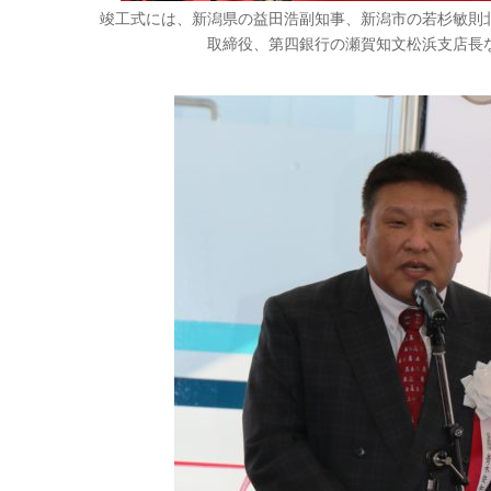
竣工式には、新潟県の益田浩副知事、新潟市の若杉敏則
取締役、第四銀行の瀬賀知文松浜支店長