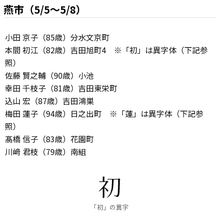
燕市（5/5～5/8）
小田 京子（85歳）分水文京町
本間 初江（82歳）吉田旭町4 ※「初」は異字体（下記参
照）
佐藤 賢之輔（90歳）小池
幸田 千枝子（81歳）吉田東栄町
込山 宏（87歳）吉田鴻巣
梅田 蓮子（94歳）日之出町 ※「蓮」は異字体（下記参
照）
髙橋 信子（83歳）花園町
川﨑 君枝（79歳）南組
「初」の異字