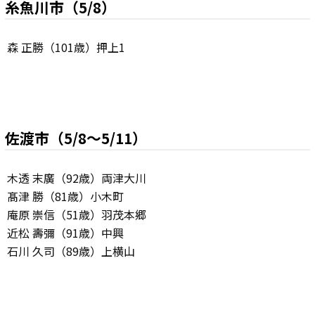
糸魚川市（5/8）
森 正勝（101歳）押上1
佐渡市（5/8～5/11）
木透 末廣（92歳）両津大川
髙津 勝（81歳）小木町
庵原 崇信（51歳）羽茂本郷
近松 壽彌（91歳）中興
石川 久司（89歳）上横山