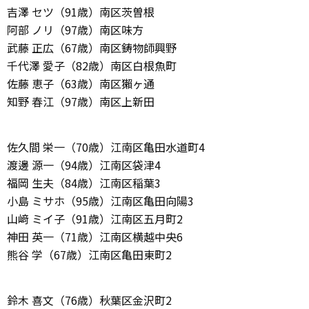
吉澤 セツ（91歳）南区茨曽根
阿部 ノリ（97歳）南区味方
武藤 正広（67歳）南区鋳物師興野
千代澤 愛子（82歳）南区白根魚町
佐藤 恵子（63歳）南区獺ヶ通
知野 春江（97歳）南区上新田
佐久間 栄一（70歳）江南区亀田水道町4
渡邊 源一（94歳）江南区袋津4
福岡 生夫（84歳）江南区稲葉3
小島 ミサホ（95歳）江南区亀田向陽3
山﨑 ミイ子（91歳）江南区五月町2
神田 英一（71歳）江南区横越中央6
熊谷 学（67歳）江南区亀田東町2
鈴木 喜文（76歳）秋葉区金沢町2