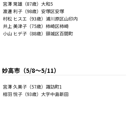
宮澤 常雄（87歳）大和5
渡邊 利子（98歳）安塚区安塚
村松 ヒスエ（93歳）浦川原区山印内
井上 美津子（75歳）柿崎区柿崎
小山 ヒデ子（88歳）頸城区百間町
妙高市（5/8～5/11）
宮澤 久美子（57歳）諏訪町1
相羽 悦子（93歳）大字中島新田