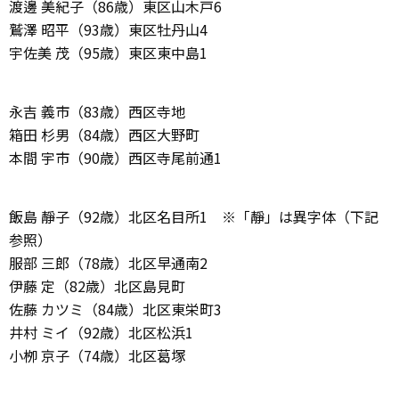
渡邊 美紀子（86歳）東区山木戸6
鷲澤 昭平（93歳）東区牡丹山4
宇佐美 茂（95歳）東区東中島1
永吉 義市（83歳）西区寺地
箱田 杉男（84歳）西区大野町
本間 宇市（90歳）西区寺尾前通1
飯島 靜子（92歳）北区名目所1 ※「靜」は異字体（下記
参照）
服部 三郎（78歳）北区早通南2
伊藤 定（82歳）北区島見町
佐藤 カツミ（84歳）北区東栄町3
井村 ミイ（92歳）北区松浜1
小栁 京子（74歳）北区葛塚