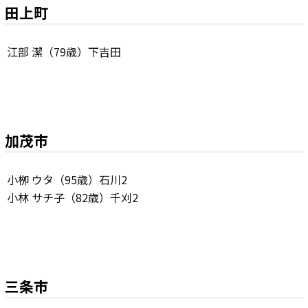
田上町
江部 潔（79歳）下吉田
加茂市
小栁 ウタ（95歳）石川2
小林 サチ子（82歳）千刈2
三条市