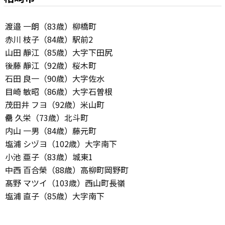
渡邉 一朗（83歳）柳橋町
赤川 枝子（84歳）駅前2
山田 靜江（85歳）大字下田尻
後藤 靜江（92歳）桜木町
石田 良一（90歳）大字佐水
目崎 敏昭（86歳）大字石曽根
茂田井 フヨ（92歳）米山町
罍 久栄（73歳）北斗町
内山 一男（84歳）藤元町
塩浦 シヅヨ（102歳）大字南下
小池 亜子（83歳）城東1
中西 百合榮（88歳）高柳町岡野町
髙野 マツイ（103歳）西山町長嶺
塩浦 直子（85歳）大字南下