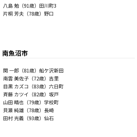
八島 勉（91歳）田川町3
片桐 芳夫（78歳）野口
南魚沼市
関 一郎（81歳）船ケ沢新田
南雲 美佐子（72歳）吉里
目黒 カズコ（83歳）六日町
斉藤 カツイ（82歳）坂戸
山田 晴也（79歳）学校町
貝瀬 純雄（78歳）長崎
田村 光義（93歳）仙石