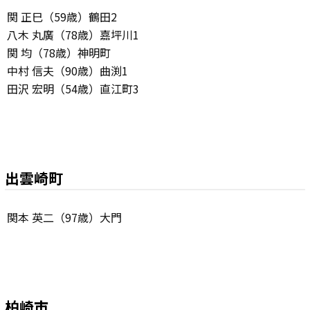
関 正巳（59歳）鶴田2
八木 丸廣（78歳）嘉坪川1
関 均（78歳）神明町
中村 信夫（90歳）曲渕1
田沢 宏明（54歳）直江町3
出雲崎町
関本 英二（97歳）大門
柏崎市