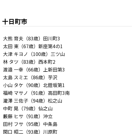
十日町市
大熊 育夫（83歳）田川町3
太田 東（67歳）新座第4の1
大津 キヨノ（100歳）三ツ山
林 タツ（83歳）西本町2
渡邉 一幸（66歳）上新田第3
太島 スミエ（86歳）芋沢
小山 タケ（90歳）北鐙坂第1
福崎 マサノ（91歳）高田町3南
瀧澤 三佐子（94歳）松之山
中町 晃（79歳）仙之山
藪藤 ヒサ（91歳）沖立
田村 フサ（95歳）中条島
関口 昭二（93歳）川原町