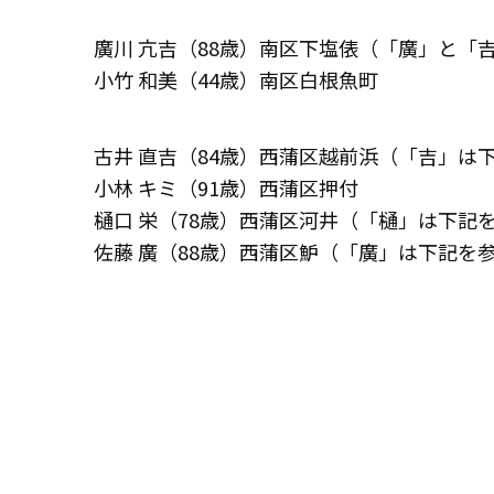
廣川 亢吉（88歳）南区下塩俵（「廣」と「
小竹 和美（44歳）南区白根魚町
古井 直吉（84歳）西蒲区越前浜（「吉」は
小林 キミ（91歳）西蒲区押付
樋口 栄（78歳）西蒲区河井（「樋」は下記
佐藤 廣（88歳）西蒲区魲（「廣」は下記を