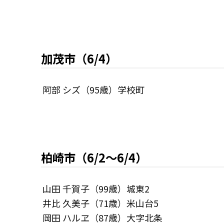
加茂市（6/4）
阿部 シズ（95歳）学校町
柏崎市（6/2～6/4）
山田 千賀子（99歳）城東2
井比 久美子（71歳）米山台5
岡田 ハルヱ（87歳）大字北条