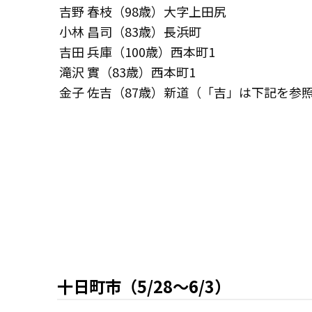
吉野 春枝（98歳）大字上田尻
小林 昌司（83歳）長浜町
吉田 兵庫（100歳）西本町1
滝沢 實（83歳）西本町1
金子 佐吉（87歳）新道（「吉」は下記を参
十日町市（5/28～6/3）