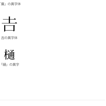
「廣」の異字体
吉の異字体
「樋」の異字