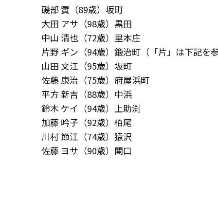
磯部 實（89歳）坂町
大田 アサ（98歳）黒田
中山 清也（72歳）里本庄
片野 ギン（94歳）鍛治町（「片」は下記を
山田 文江（95歳）坂町
佐藤 康治（75歳）府屋浜町
平方 新吉（88歳）中浜
鈴木 ケイ（94歳）上助渕
加藤 吟子（92歳）柏尾
川村 節江（74歳）猿沢
佐藤 ヨサ（90歳）関口