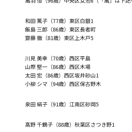
萬羽 恒（96歳）中央区女池6（「萬」は下
和田 篤子（77歳）東区白銀1
飯島 三郎（86歳）東区長者町
齋藤 徹（81歳）東区上木戸5
川見 美幸（70歳）西区平島
山際 堅一（86歳）西区木場
太田 宏（86歳）西区坂井砂山1
小柳 シマ（94歳）西区保古野木
泉田 絹子（91歳）江南区砂岡5
髙野 千鶴子（88歳）秋葉区さつき野1