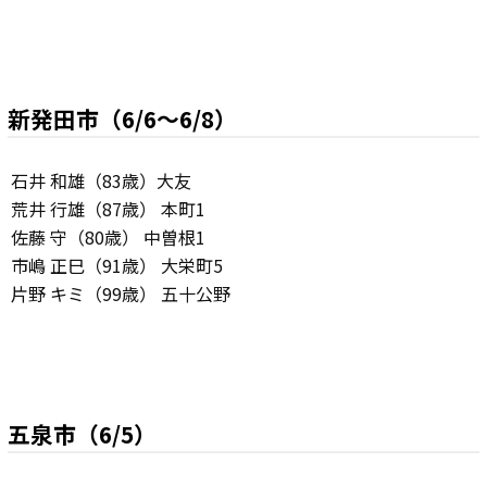
新発田市（6/6～6/8）
石井 和雄（83歳）大友
荒井 行雄（87歳） 本町1
佐藤 守（80歳） 中曽根1
市嶋 正巳（91歳） 大栄町5
片野 キミ（99歳） 五十公野
五泉市（6/5）