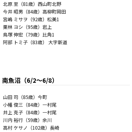
北原 至（81歳）西山町北野
今井 昭男（84歳）高柳町岡田
宮嶋 ミサヲ（92歳）松美1
栗林 ヨシ（95歳）岩上
鳥塚 伸宏（79歳）比角1
阿部 トミ子（83歳） 大字新道
南魚沼（6/2～6/8）
山田 司（85歳）今町
小幡 俊三（84歳）一村尾
井上 克子（84歳）一村尾
川内 裕行（59歳）余川
高村 ケサノ（102歳）長崎