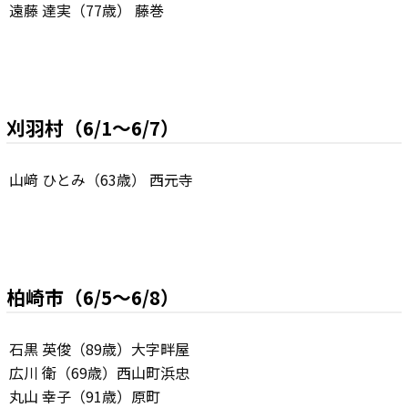
遠藤 達実（77歳） 藤巻
刈羽村（6/1～6/7）
山﨑 ひとみ（63歳） 西元寺
柏崎市（6/5～6/8）
石黒 英俊（89歳）大字畔屋
広川 衛（69歳）西山町浜忠
丸山 幸子（91歳）原町