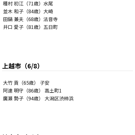
種村 初江（71歳）水尾
並木 和子（84歳）大崎
田鍋 兼夫（68歳）法音寺
井口 愛子（81歳）五日町
上越市（6/8）
大竹 貢（65歳） 子安
阿達 明守（86歳） 高土町1
廣瀬 勢子（94歳） 大潟区渋柿浜