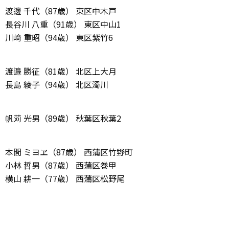
渡邊 千代（87歳） 東区中木戸
長谷川 八重（91歳） 東区中山1
川﨑 重昭（94歳） 東区紫竹6
渡邉 勝征（81歳） 北区上大月
長島 綾子（94歳） 北区濁川
帆苅 光男（89歳） 秋葉区秋葉2
本間 ミヨヱ（87歳） 西蒲区竹野町
小林 哲男（87歳） 西蒲区巻甲
横山 耕一（77歳） 西蒲区松野尾