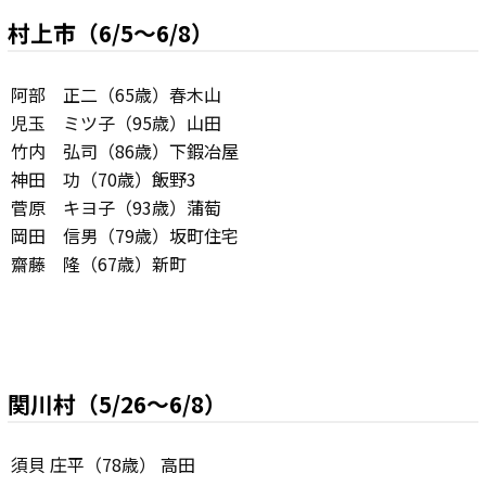
村上市（6/5～6/8）
阿部 正二（65歳）春木山
児玉 ミツ子（95歳）山田
竹内 弘司（86歳）下鍜冶屋
神田 功（70歳）飯野3
菅原 キヨ子（93歳）蒲萄
岡田 信男（79歳）坂町住宅
齋藤 隆（67歳）新町
関川村（5/26～6/8）
須貝 庄平（78歳） 高田