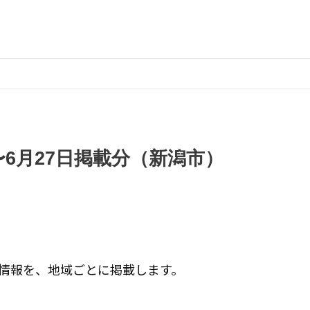
〜6月27日掲載分（新潟市）
情報を、地域ごとに掲載します。