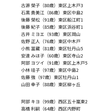
古源 榮子（80歳）東区上木戸3
石黒 貴美江（86歳）東区中島2
後藤 榮松（91歳）東区船江町1
後藤 紀子（85歳）東区浜谷町1
古井 ミヨエ（93歳）東区岡山
佐野 正人（76歳）東区中木戸
小熊 冨藏（81歳）東区牡丹山5
安達 みほ子（60歳）東区寺山2
阿部 ヨツイ（91歳）東区上木戸5
小林 珪子（97歳）東区中島2
佐藤 強（97歳）東区牡丹山1
山田 幸子（88歳）東区柳ヶ丘
阿部 キヨ（99歳）西区五十嵐東2
高橋 利嗣（64歳）西区内野町