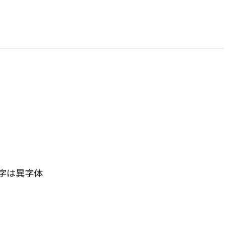
文字は異字体