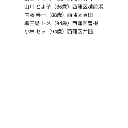
山川 とよ子（86歳）西蒲区越前浜
内藤 善一（88歳）西蒲区真田
織田島 トメ（94歳）西蒲区曽根
小林 セヲ（94歳）西蒲区井随