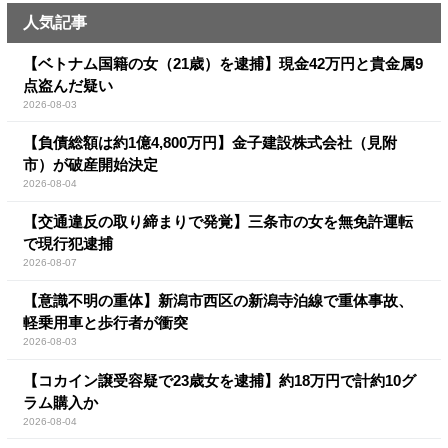
人気記事
【ベトナム国籍の女（21歳）を逮捕】現金42万円と貴金属9
点盗んだ疑い
2026-08-03
【負債総額は約1億4,800万円】金子建設株式会社（見附
市）が破産開始決定
2026-08-04
【交通違反の取り締まりで発覚】三条市の女を無免許運転
で現行犯逮捕
2026-08-07
【意識不明の重体】新潟市西区の新潟寺泊線で重体事故、
軽乗用車と歩行者が衝突
2026-08-03
【コカイン譲受容疑で23歳女を逮捕】約18万円で計約10グ
ラム購入か
2026-08-04