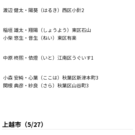
渡辺 健太・陽葵（はるき）西区小針2
稲垣 雄太・翔陽（しょうよう）東区石山
小柴 悠生・音生（ねい）東区有楽
中原 柊煕・依燈（いと）江南区うぐいす1
小森 安純・心葉（ここは）秋葉区新津本町3
関根 典彦・紗良（さら）秋葉区山谷町3
上越市（5/27）