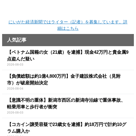
にいがた経済新聞ではライター（記者）を募集しています。詳
細はこちら
人気記事
【ベトナム国籍の女（21歳）を逮捕】現金42万円と貴金属9
点盗んだ疑い
2026-08-03
【負債総額は約1億4,800万円】金子建設株式会社（見附
市）が破産開始決定
2026-08-04
【意識不明の重体】新潟市西区の新潟寺泊線で重体事故、
軽乗用車と歩行者が衝突
2026-08-03
【コカイン譲受容疑で23歳女を逮捕】約18万円で計約10グ
ラム購入か