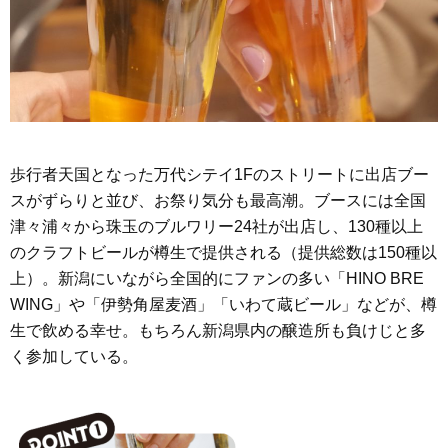
歩行者天国となった万代シテイ1Fのストリートに出店ブー
スがずらりと並び、お祭り気分も最高潮。ブースには全国
津々浦々から珠玉のブルワリー24社が出店し、130種以上
のクラフトビールが樽生で提供される（提供総数は150種以
上）。新潟にいながら全国的にファンの多い「HINO BRE
WING」や「伊勢角屋麦酒」「いわて蔵ビール」などが、樽
生で飲める幸せ。もちろん新潟県内の醸造所も負けじと多
く参加している。