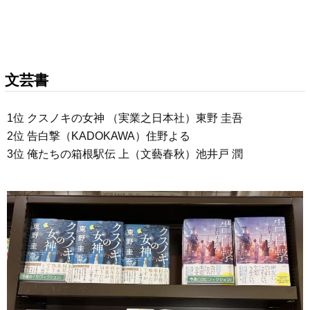
文芸書
1位 クスノキの女神 （実業之日本社）東野 圭吾
2位 告白撃（KADOKAWA）住野よる
3位 俺たちの箱根駅伝 上（文藝春秋）池井戸 潤