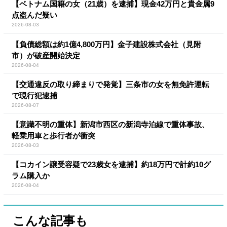
【ベトナム国籍の女（21歳）を逮捕】現金42万円と貴金属9
点盗んだ疑い
2026-08-03
【負債総額は約1億4,800万円】金子建設株式会社（見附
市）が破産開始決定
2026-08-04
【交通違反の取り締まりで発覚】三条市の女を無免許運転
で現行犯逮捕
2026-08-07
【意識不明の重体】新潟市西区の新潟寺泊線で重体事故、
軽乗用車と歩行者が衝突
2026-08-03
【コカイン譲受容疑で23歳女を逮捕】約18万円で計約10グ
ラム購入か
2026-08-04
こんな記事も