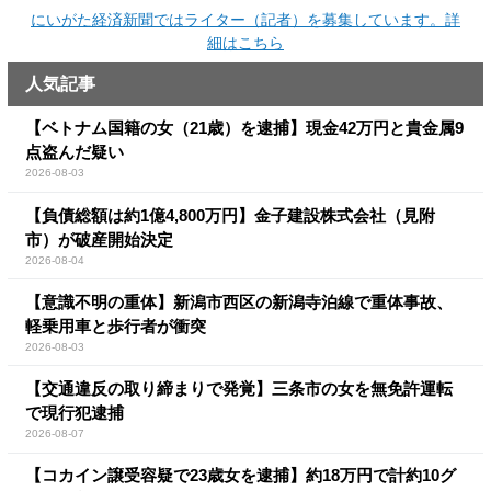
にいがた経済新聞ではライター（記者）を募集しています。詳
細はこちら
人気記事
【ベトナム国籍の女（21歳）を逮捕】現金42万円と貴金属9
点盗んだ疑い
2026-08-03
【負債総額は約1億4,800万円】金子建設株式会社（見附
市）が破産開始決定
2026-08-04
【意識不明の重体】新潟市西区の新潟寺泊線で重体事故、
軽乗用車と歩行者が衝突
2026-08-03
【交通違反の取り締まりで発覚】三条市の女を無免許運転
で現行犯逮捕
2026-08-07
【コカイン譲受容疑で23歳女を逮捕】約18万円で計約10グ