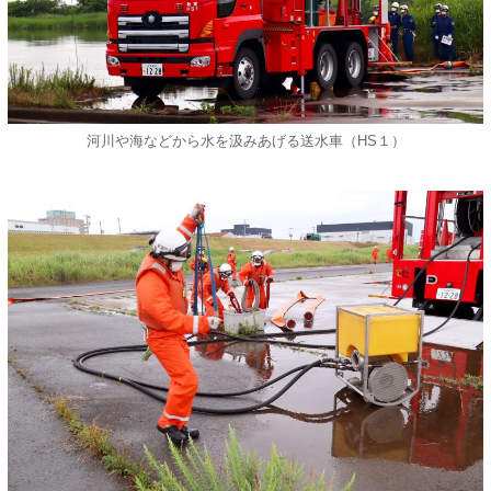
河川や海などから水を汲みあげる送水車（HS１）