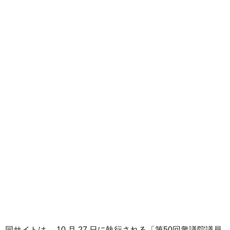
同サイトは、 10 月 27 日に執行される「第50回衆議院議員