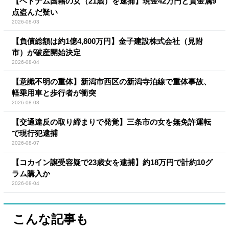
【ベトナム国籍の女（21歳）を逮捕】現金42万円と貴金属9
点盗んだ疑い
2026-08-03
【負債総額は約1億4,800万円】金子建設株式会社（見附
市）が破産開始決定
2026-08-04
【意識不明の重体】新潟市西区の新潟寺泊線で重体事故、
軽乗用車と歩行者が衝突
2026-08-03
【交通違反の取り締まりで発覚】三条市の女を無免許運転
で現行犯逮捕
2026-08-07
【コカイン譲受容疑で23歳女を逮捕】約18万円で計約10グ
ラム購入か
2026-08-04
こんな記事も