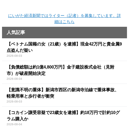
にいがた経済新聞ではライター（記者）を募集しています。詳
細はこちら
人気記事
【ベトナム国籍の女（21歳）を逮捕】現金42万円と貴金属9
点盗んだ疑い
2026-08-03
【負債総額は約1億4,800万円】金子建設株式会社（見附
市）が破産開始決定
2026-08-04
【意識不明の重体】新潟市西区の新潟寺泊線で重体事故、
軽乗用車と歩行者が衝突
2026-08-03
【コカイン譲受容疑で23歳女を逮捕】約18万円で計約10グ
ラム購入か
2026-08-04