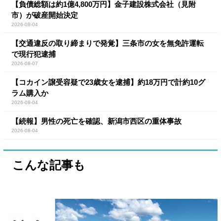
【負債総額は約1億4,800万円】金子建設株式会社（見附
市）が破産開始決定
2026-08-04
【交通違反の取り締まりで発覚】三条市の女を無免許運転
で現行犯逮捕
2026-08-07
【コカイン譲受容疑で23歳女を逮捕】約18万円で計約10グ
ラム購入か
2026-08-04
【続報】男性の死亡を確認、新潟市西区の重体事故
2026-08-04
こんな記事も