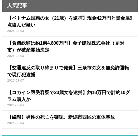
人気記事
【ベトナム国籍の女（21歳）を逮捕】現金42万円と貴金属9
点盗んだ疑い
2026-08-03
【負債総額は約1億4,800万円】金子建設株式会社（見附
市）が破産開始決定
2026-08-04
【交通違反の取り締まりで発覚】三条市の女を無免許運転
で現行犯逮捕
2026-08-07
【コカイン譲受容疑で23歳女を逮捕】約18万円で計約10グ
ラム購入か
2026-08-04
【続報】男性の死亡を確認、新潟市西区の重体事故
2026-08-04