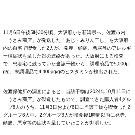
11月6日午後5時30分頃、大阪府から新潟県へ、佐渡市内
「うさみ商店」が発送した「あじ・みりん干し」を大阪府
内の自宅で喫食した2人が、発赤、頭痛、悪寒等のアレルギ
ー様症状を呈した旨の連絡があった。大阪府による検査
で、患者宅に残っていた当該干物から、調理済品で5,000μ
g/g、未調理品で4,400μg/gのヒスタミンが検出された。
佐渡保健所の調査によると、当該干物は2024年10月11日に
「うさみ商店」が製造したもので、調査できた購入者4グル
ープ8人のうち、11月3日および6日に当該干物を喫食した2
グループ6人中、2グループ3人が喫食後1時間以内に発赤、
頭痛、悪寒等の症状を呈していたことが判明した。