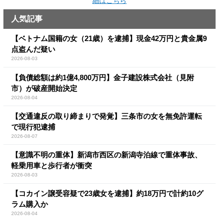
細はこちら
人気記事
【ベトナム国籍の女（21歳）を逮捕】現金42万円と貴金属9
点盗んだ疑い
2026-08-03
【負債総額は約1億4,800万円】金子建設株式会社（見附
市）が破産開始決定
2026-08-04
【交通違反の取り締まりで発覚】三条市の女を無免許運転
で現行犯逮捕
2026-08-07
【意識不明の重体】新潟市西区の新潟寺泊線で重体事故、
軽乗用車と歩行者が衝突
2026-08-03
【コカイン譲受容疑で23歳女を逮捕】約18万円で計約10グ
ラム購入か
2026-08-04