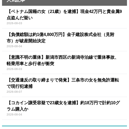
【ベトナム国籍の女（21歳）を逮捕】現金42万円と貴金属9
点盗んだ疑い
2026-08-03
【負債総額は約1億4,800万円】金子建設株式会社（見附
市）が破産開始決定
2026-08-04
【意識不明の重体】新潟市西区の新潟寺泊線で重体事故、
軽乗用車と歩行者が衝突
2026-08-03
【交通違反の取り締まりで発覚】三条市の女を無免許運転
で現行犯逮捕
2026-08-07
【コカイン譲受容疑で23歳女を逮捕】約18万円で計約10グ
ラム購入か
2026-08-04