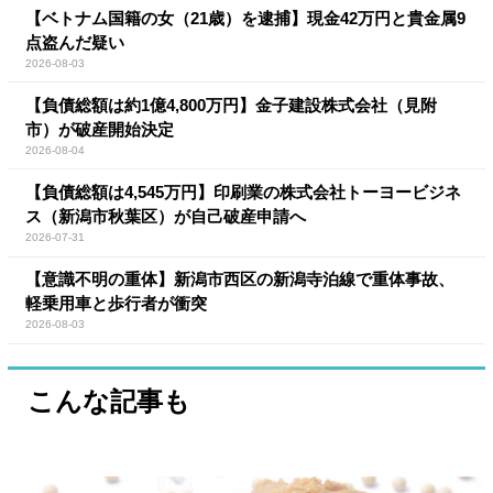
【ベトナム国籍の女（21歳）を逮捕】現金42万円と貴金属9
点盗んだ疑い
2026-08-03
【負債総額は約1億4,800万円】金子建設株式会社（見附
市）が破産開始決定
2026-08-04
【負債総額は4,545万円】印刷業の株式会社トーヨービジネ
ス（新潟市秋葉区）が自己破産申請へ
2026-07-31
【意識不明の重体】新潟市西区の新潟寺泊線で重体事故、
軽乗用車と歩行者が衝突
2026-08-03
こんな記事も