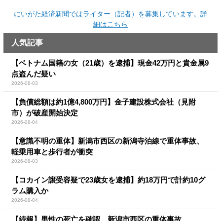
にいがた経済新聞ではライター（記者）を募集しています。詳
細はこちら
人気記事
【ベトナム国籍の女（21歳）を逮捕】現金42万円と貴金属9
点盗んだ疑い
2026-08-03
【負債総額は約1億4,800万円】金子建設株式会社（見附
市）が破産開始決定
2026-08-04
【意識不明の重体】新潟市西区の新潟寺泊線で重体事故、
軽乗用車と歩行者が衝突
2026-08-03
【コカイン譲受容疑で23歳女を逮捕】約18万円で計約10グ
ラム購入か
2026-08-04
【続報】男性の死亡を確認、新潟市西区の重体事故