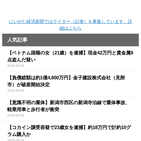
にいがた経済新聞ではライター（記者）を募集しています。詳
細はこちら
人気記事
【ベトナム国籍の女（21歳）を逮捕】現金42万円と貴金属9
点盗んだ疑い
2026-08-03
【負債総額は約1億4,800万円】金子建設株式会社（見附
市）が破産開始決定
2026-08-04
【意識不明の重体】新潟市西区の新潟寺泊線で重体事故、
軽乗用車と歩行者が衝突
2026-08-03
【コカイン譲受容疑で23歳女を逮捕】約18万円で計約10グ
ラム購入か
2026-08-04