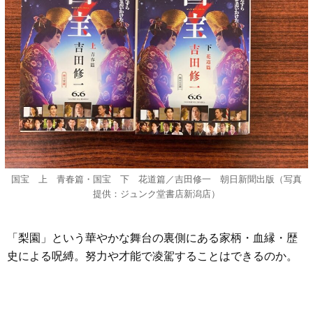
国宝 上 青春篇・国宝 下 花道篇／吉田修一 朝日新聞出版（写真
提供：ジュンク堂書店新潟店）
「梨園」という華やかな舞台の裏側にある家柄・血縁・歴
史による呪縛。努力や才能で凌駕することはできるのか。