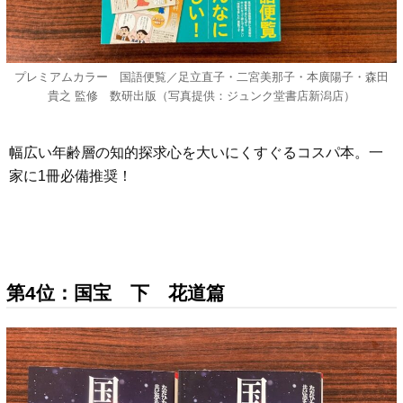
プレミアムカラー 国語便覧／足立直子・二宮美那子・本廣陽子・森田
貴之 監修 数研出版（写真提供：ジュンク堂書店新潟店）
幅広い年齢層の知的探求心を大いにくすぐるコスパ本。一
家に1冊必備推奨！
第4位：国宝 下 花道篇