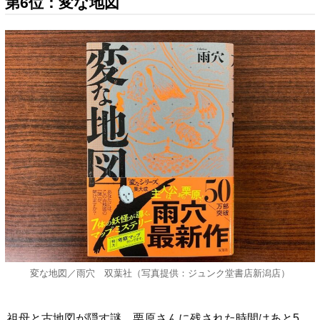
第6位：変な地図
変な地図／雨穴 双葉社（写真提供：ジュンク堂書店新潟店）
祖母と古地図が隠す謎。栗原さんに残された時間はあと5