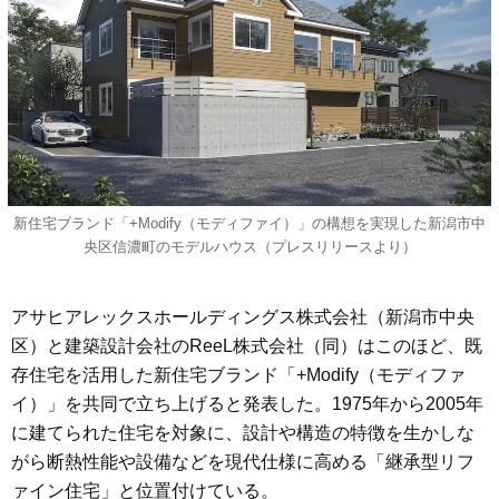
新住宅ブランド「+Modify（モディファイ）」の構想を実現した新潟市中
央区信濃町のモデルハウス（プレスリリースより）
アサヒアレックスホールディングス株式会社（新潟市中央
区）と建築設計会社のReeL株式会社（同）はこのほど、既
存住宅を活用した新住宅ブランド「+Modify（モディファ
イ）」を共同で立ち上げると発表した。1975年から2005年
に建てられた住宅を対象に、設計や構造の特徴を生かしな
がら断熱性能や設備などを現代仕様に高める「継承型リフ
ァイン住宅」と位置付けている。