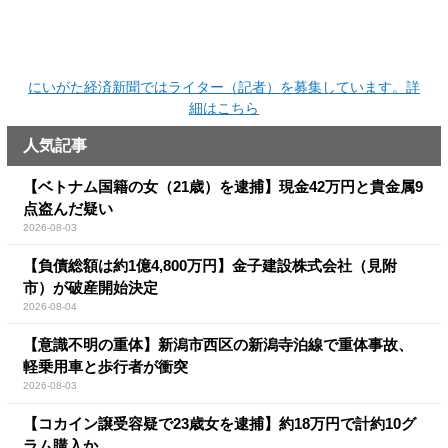
にいがた経済新聞ではライター（記者）を募集しています。詳
細はこちら
人気記事
【ベトナム国籍の女（21歳）を逮捕】現金42万円と貴金属9
点盗んだ疑い
2026-08-03
【負債総額は約1億4,800万円】金子建設株式会社（見附
市）が破産開始決定
2026-08-04
【意識不明の重体】新潟市西区の新潟寺泊線で重体事故、
軽乗用車と歩行者が衝突
2026-08-03
【コカイン譲受容疑で23歳女を逮捕】約18万円で計約10グ
ラム購入か