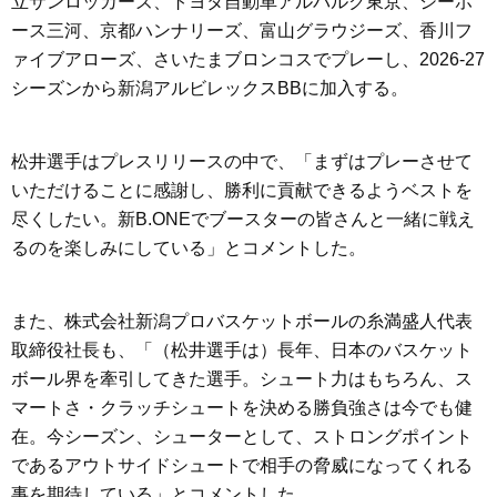
立サンロッカーズ、トヨタ自動車アルバルク東京、シーホ
ース三河、京都ハンナリーズ、富山グラウジーズ、香川フ
ァイブアローズ、さいたまブロンコスでプレーし、2026-27
シーズンから新潟アルビレックスBBに加入する。
松井選手はプレスリリースの中で、「まずはプレーさせて
いただけることに感謝し、勝利に貢献できるようベストを
尽くしたい。新B.ONEでブースターの皆さんと一緒に戦え
るのを楽しみにしている」とコメントした。
また、株式会社新潟プロバスケットボールの糸満盛人代表
取締役社長も、「（松井選手は）長年、日本のバスケット
ボール界を牽引してきた選手。シュート力はもちろん、ス
マートさ・クラッチシュートを決める勝負強さは今でも健
在。今シーズン、シューターとして、ストロングポイント
であるアウトサイドシュートで相手の脅威になってくれる
事を期待している」とコメントした。