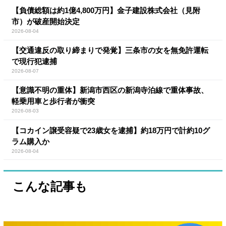
【負債総額は約1億4,800万円】金子建設株式会社（見附
市）が破産開始決定
2026-08-04
【交通違反の取り締まりで発覚】三条市の女を無免許運転
で現行犯逮捕
2026-08-07
【意識不明の重体】新潟市西区の新潟寺泊線で重体事故、
軽乗用車と歩行者が衝突
2026-08-03
【コカイン譲受容疑で23歳女を逮捕】約18万円で計約10グ
ラム購入か
2026-08-04
こんな記事も