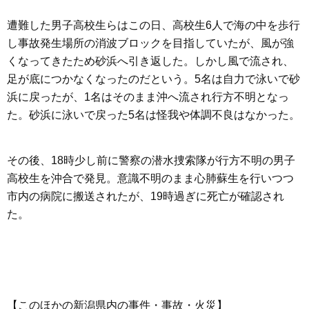
遭難した男子高校生らはこの日、高校生6人で海の中を歩行
し事故発生場所の消波ブロックを目指していたが、風が強
くなってきたため砂浜へ引き返した。しかし風で流され、
足が底につかなくなったのだという。5名は自力で泳いで砂
浜に戻ったが、1名はそのまま沖へ流され行方不明となっ
た。砂浜に泳いで戻った5名は怪我や体調不良はなかった。
その後、18時少し前に警察の潜水捜索隊が行方不明の男子
高校生を沖合で発見。意識不明のまま心肺蘇生を行いつつ
市内の病院に搬送されたが、19時過ぎに死亡が確認され
た。
【このほかの新潟県内の事件・事故・火災】