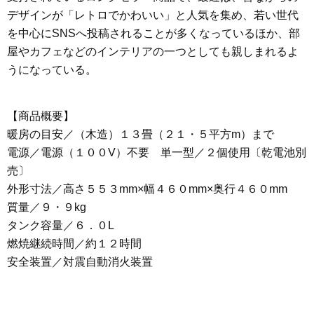
デザインが「レトロでかわいい」と人気を集め、若い世代
を中心にSNSへ投稿されることが多くなっているほか、部
屋やカフェなどのインテリアの一つとしても親しまれるよ
うになっている。
【商品概要】
暖房の目安／（木造）１３畳（２１・５平方m）まで
電源／電源（１００V）不要 単一型／２個使用〔乾電池別
売〕
外形寸法／高さ５５３mm×幅４６０mm×奥行４６０mm
質量／９・９kg
タンク容量／６．０L
燃焼継続時間／約１２時間
安全装置／対震自動消火装置