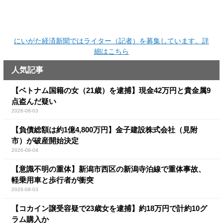
にいがた経済新聞ではライター（記者）を募集しています。詳
細はこちら
人気記事
【ベトナム国籍の女（21歳）を逮捕】現金42万円と貴金属9
点盗んだ疑い
2026-08-03
【負債総額は約1億4,800万円】金子建設株式会社（見附
市）が破産開始決定
2026-08-04
【意識不明の重体】新潟市西区の新潟寺泊線で重体事故、
軽乗用車と歩行者が衝突
2026-08-03
【コカイン譲受容疑で23歳女を逮捕】約18万円で計約10グ
ラム購入か