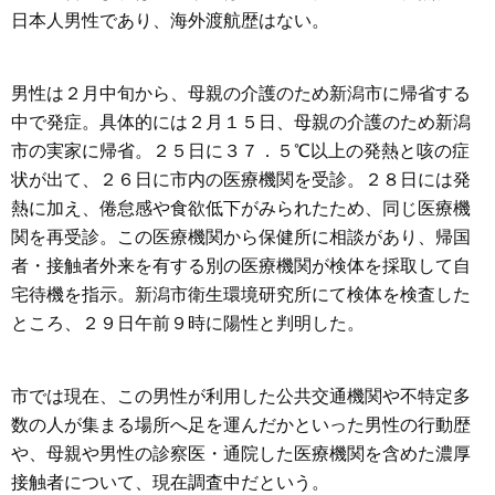
日本人男性であり、海外渡航歴はない。
男性は２月中旬から、母親の介護のため新潟市に帰省する
中で発症。具体的には２月１５日、母親の介護のため新潟
市の実家に帰省。２５日に３７．５℃以上の発熱と咳の症
状が出て、２６日に市内の医療機関を受診。２８日には発
熱に加え、倦怠感や食欲低下がみられたため、同じ医療機
関を再受診。この医療機関から保健所に相談があり、帰国
者・接触者外来を有する別の医療機関が検体を採取して自
宅待機を指示。新潟市衛生環境研究所にて検体を検査した
ところ、２９日午前９時に陽性と判明した。
市では現在、この男性が利用した公共交通機関や不特定多
数の人が集まる場所へ足を運んだかといった男性の行動歴
や、母親や男性の診察医・通院した医療機関を含めた濃厚
接触者について、現在調査中だという。