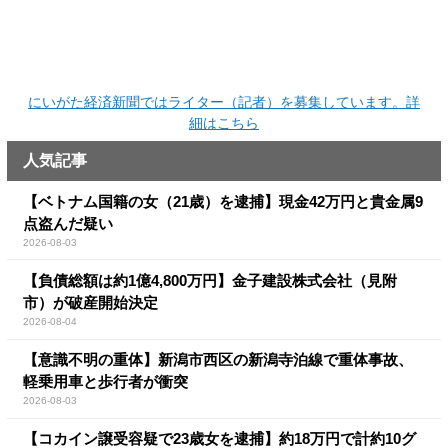
にいがた経済新聞ではライター（記者）を募集しています。詳
細はこちら
人気記事
【ベトナム国籍の女（21歳）を逮捕】現金42万円と貴金属9
点盗んだ疑い
2026-08-03
【負債総額は約1億4,800万円】金子建設株式会社（見附
市）が破産開始決定
2026-08-04
【意識不明の重体】新潟市西区の新潟寺泊線で重体事故、
軽乗用車と歩行者が衝突
2026-08-03
【コカイン譲受容疑で23歳女を逮捕】約18万円で計約10グ