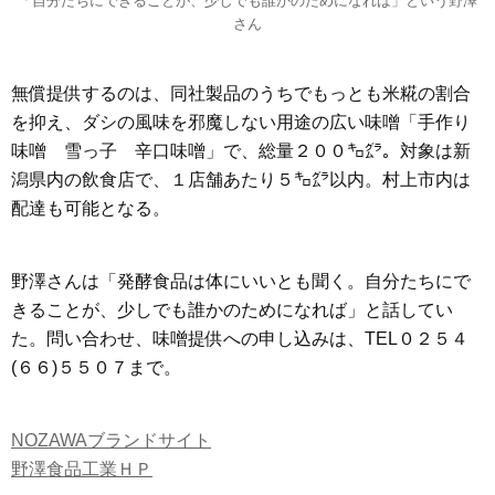
「自分たちにできることが、少しでも誰かのためになれば」という野澤
さん
無償提供するのは、同社製品のうちでもっとも米糀の割合
を抑え、ダシの風味を邪魔しない用途の広い味噌「手作り
味噌 雪っ子 辛口味噌」で、総量２００㌔㌘。対象は新
潟県内の飲食店で、１店舗あたり５㌔㌘以内。村上市内は
配達も可能となる。
野澤さんは「発酵食品は体にいいとも聞く。自分たちにで
きることが、少しでも誰かのためになれば」と話してい
た。問い合わせ、味噌提供への申し込みは、TEL０２５４
(６６)５５０７まで。
NOZAWAブランドサイト
野澤食品工業ＨＰ