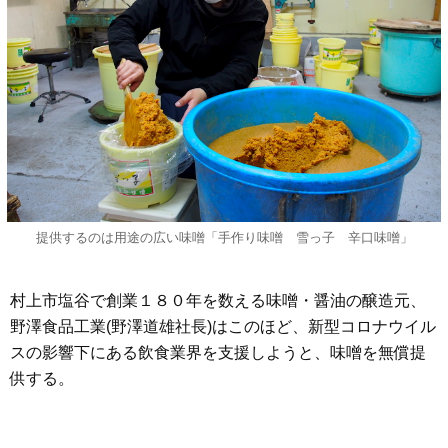
提供するのは用途の広い味噌「手作り味噌 雪っ子 辛口味噌」
村上市塩谷で創業１８０年を数える味噌・醤油の醸造元、
野澤食品工業(野澤道雄社長)はこのほど、新型コロナウイル
スの影響下にある飲食業界を支援しようと、味噌を無償提
供する。