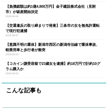
【負債総額は約1億4,800万円】金子建設株式会社（見附
市）が破産開始決定
2026-08-04
【交通違反の取り締まりで発覚】三条市の女を無免許運転
で現行犯逮捕
2026-08-07
【意識不明の重体】新潟市西区の新潟寺泊線で重体事故、
軽乗用車と歩行者が衝突
2026-08-03
【コカイン譲受容疑で23歳女を逮捕】約18万円で計約10グ
ラム購入か
2026-08-04
こんな記事も